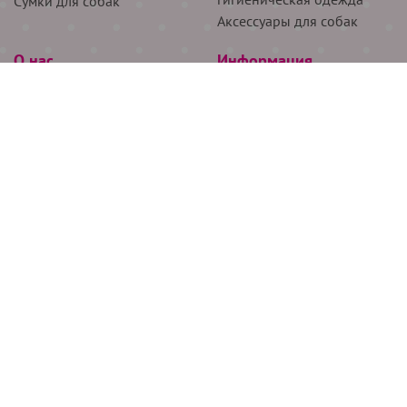
Сумки для собак
Аксессуары для собак
О нас
Информация
Партнёрам
Снятие мерок
Акции
Доставка
О нас
Возврат
Новости
Где купить
Бренды
Блог
Контакты
Следите за нами
+7 (926) 311-64-74
+7 (495) 314-38-00
Все права защищены ООО “Де Бирс”