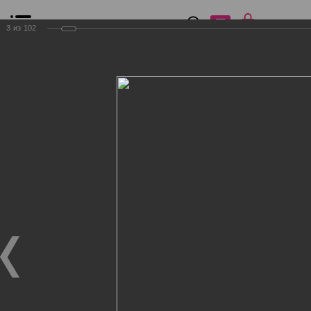
0
₽
0
3
из
102
Список сравнения
Все товары
Фильтр
Главная
Общение
Фотогалерея
Клиенты Дог Бутик
Клиенты Дог Бутик
Клиенты Дог Бутик