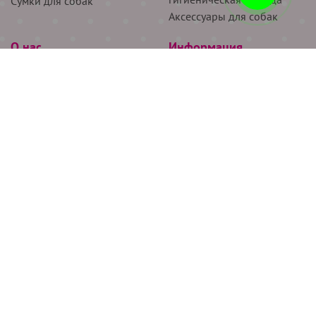
Сумки для собак
Аксессуары для собак
О нас
Информация
Партнёрам
Снятие мерок
Акции
Доставка
О нас
Возврат
Новости
Где купить
Бренды
Блог
Контакты
Следите за нами
+7 (926) 311-64-74
+7 (495) 314-38-00
Все права защищены ООО “Де Бирс”