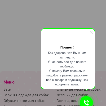
Привет!
Как здорово, что Вы к нам
заглянули.
У нас есть всё для вашего
любимца.
Я помогу Вам правильно
подобрать размер, расскажу
всё о товаре и подскажу, как
Меню
наверх
оформить заказ.
Sale
Спальные места для собак
Верхняя одежда для собак
Лесенки для собак
Обувь и носки для собак
Гигиена, домашняя и
гигиеническая одежда