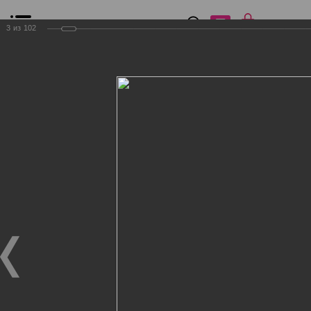
0
₽
0
3
из
102
Список сравнения
Все товары
Фильтр
Главная
Общение
Фотогалерея
Клиенты Дог Бутик
Клиенты Дог Бутик
Клиенты Дог Бутик