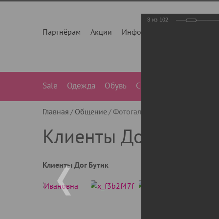
3
из
102
Партнёрам
Акции
Инфо
О нас
Контакты
Sale
Одежда
Обувь
Сумки
Лежанки
Ле
Главная
Общение
Фотогалерея
Клиенты Дог Бу
Клиенты Дог Бутик
Клиенты Дог Бутик