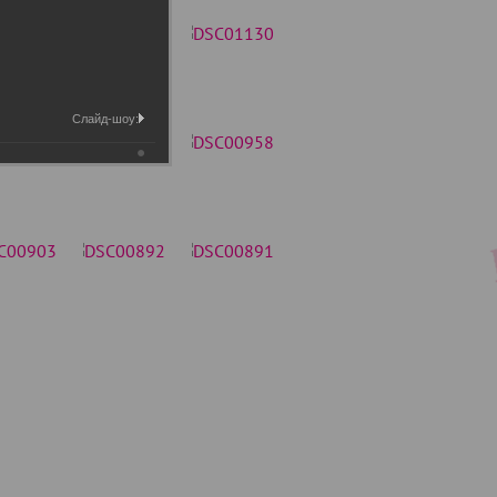
Слайд-шоу: