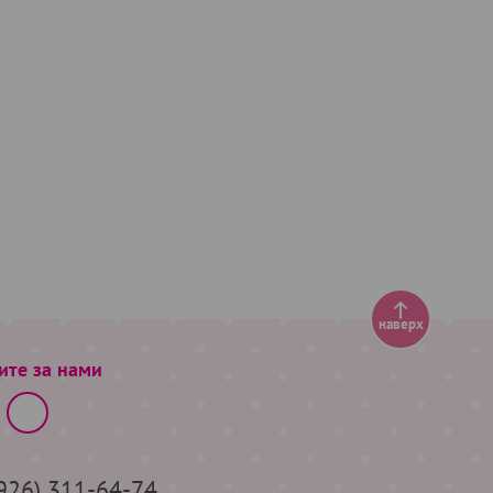
наверх
ите за нами
(926) 311-64-74