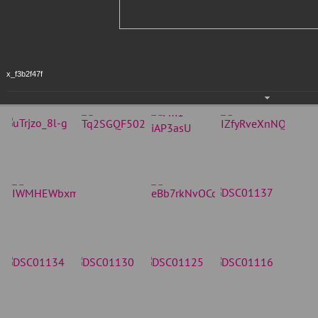
x_f3b2f47f