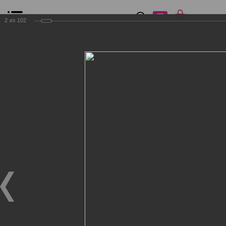
0
₽
0
2
из
102
Список сравнения
Все товары
Фильтр
Главная
Общение
Фотогалерея
Клиенты Дог Бутик
Клиенты Дог Бутик
Клиенты Дог Бутик