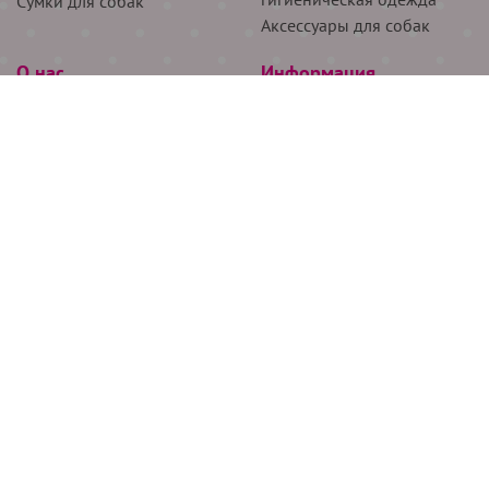
Сумки для собак
Аксессуары для собак
О нас
Информация
Партнёрам
Снятие мерок
Акции
Доставка
О нас
Возврат
Новости
Где купить
Бренды
Блог
Контакты
Следите за нами
+7 (926) 311-64-74
+7 (495) 314-38-00
Все права защищены ООО “Де Бирс”