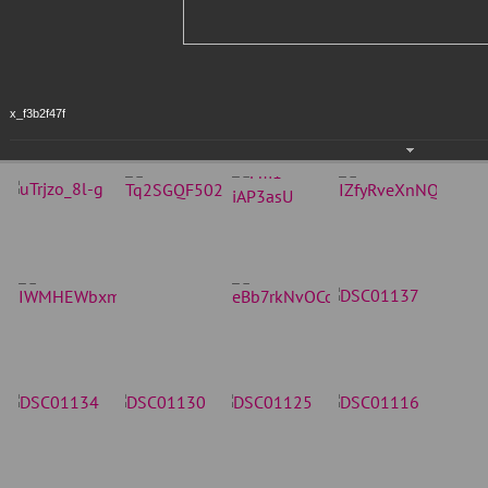
x_f3b2f47f