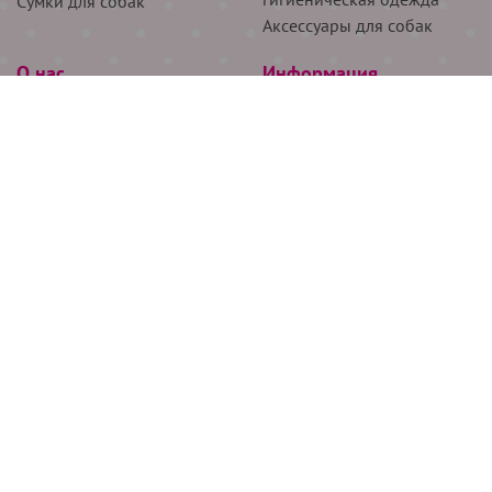
Сумки для собак
Аксессуары для собак
О нас
Информация
Партнёрам
Снятие мерок
Акции
Доставка
О нас
Возврат
Новости
Где купить
Бренды
Блог
Контакты
Следите за нами
+7 (926) 311-64-74
+7 (495) 314-38-00
Все права защищены ООО “Де Бирс”