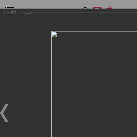
0
₽
0
2
из
102
Список сравнения
Все товары
Фильтр
Главная
Общение
Фотогалерея
Клиенты Дог Бутик
Клиенты Дог Бутик
Клиенты Дог Бутик