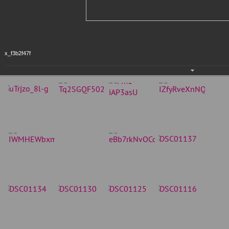
x_f3b2f47f