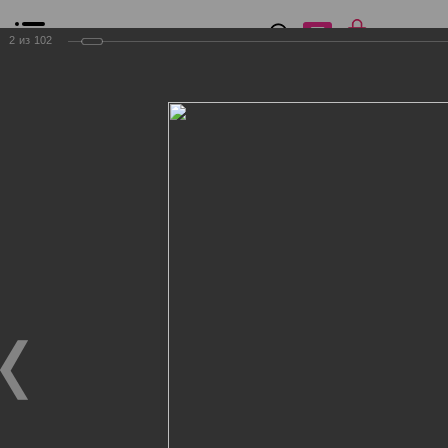
0
₽
0
2
из
102
Список сравнения
Все товары
Фильтр
Главная
Общение
Фотогалерея
Клиенты Дог Бутик
Клиенты Дог Бутик
Клиенты Дог Бутик