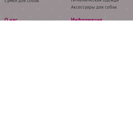
Сумки для собак
Аксессуары для собак
О нас
Информация
Партнёрам
Снятие мерок
Акции
Доставка
О нас
Возврат
Новости
Где купить
Бренды
Блог
Контакты
Следите за нами
+7 (926) 311-64-74
+7 (495) 314-38-00
Все права защищены ООО “Де Бирс”