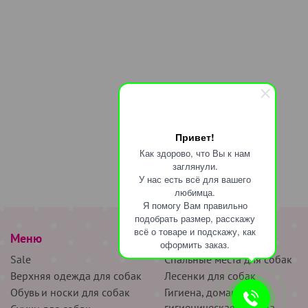
Привет!
Как здорово, что Вы к нам
заглянули.
У нас есть всё для вашего
любимца.
Я помогу Вам правильно
подобрать размер, расскажу
всё о товаре и подскажу, как
Меню
наверх
оформить заказ.
Sale
Спальные места для собак
Верхняя одежда для собак
Лесенки для собак
Обувь и носки для собак
Гигиена, домашняя и
гигиеническая одежда