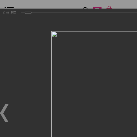
0
₽
0
2
из
102
Список сравнения
Все товары
Фильтр
Главная
Общение
Фотогалерея
Клиенты Дог Бутик
Клиенты Дог Бутик
Клиенты Дог Бутик