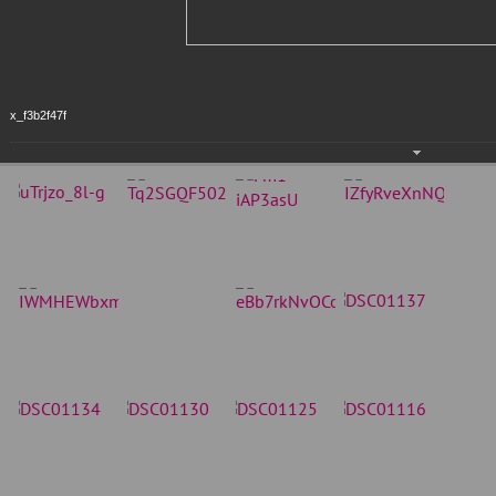
x_f3b2f47f