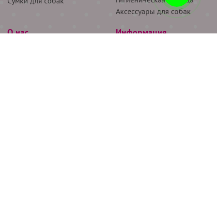
Сумки для собак
Аксессуары для собак
О нас
Информация
Партнёрам
Снятие мерок
Акции
Доставка
О нас
Возврат
Новости
Где купить
Бренды
Блог
Контакты
Следите за нами
+7 (926) 311-64-74
+7 (495) 314-38-00
Все права защищены ООО “Де Бирс”