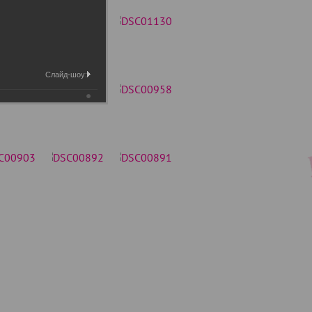
Слайд-шоу: