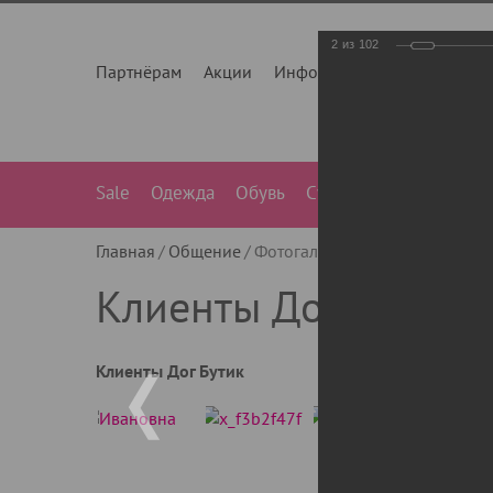
2
из
102
Партнёрам
Акции
Инфо
О нас
Контакты
Sale
Одежда
Обувь
Сумки
Лежанки
Ле
Главная
Общение
Фотогалерея
Клиенты Дог Бу
Клиенты Дог Бутик
Клиенты Дог Бутик