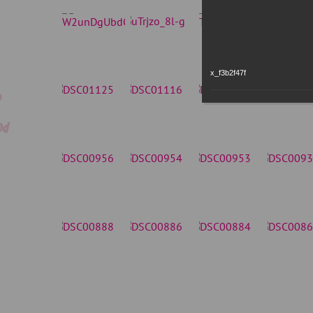
x_f3b2f47f