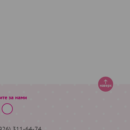
наверх
ите за нами
(926) 311-64-74