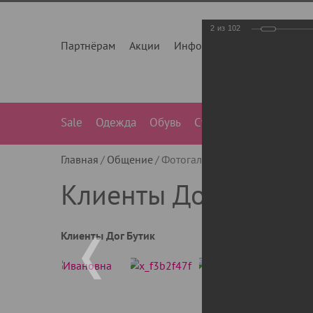
2
из
102
Партнёрам
Акции
Инфо
О нас
Контакты
Sale
Одежда
Обувь
Сумки
Лежанки
Ле
Главная
Общение
Фотогалерея
Клиенты Дог Бу
Клиенты Дог Бутик
Клиенты Дог Бутик