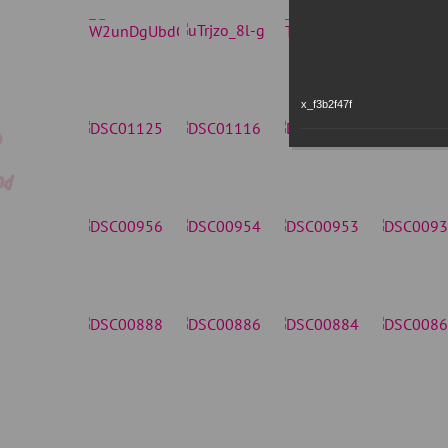
x_f3b2f47f