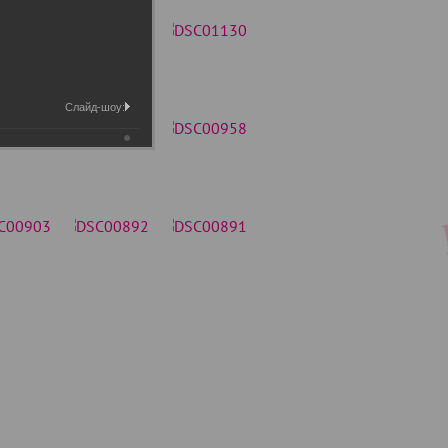
Слайд-шоу: