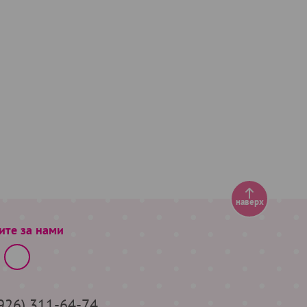
наверх
ите за нами
(926) 311-64-74