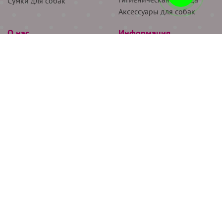
Сумки для собак
Аксессуары для собак
О нас
Информация
Партнёрам
Снятие мерок
Акции
Доставка
О нас
Возврат
Новости
Где купить
Бренды
Блог
Контакты
Следите за нами
+7 (926) 311-64-74
+7 (495) 314-38-00
Все права защищены ООО “Де Бирс”