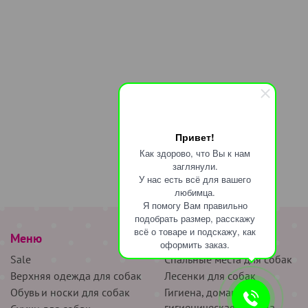
Привет!
Как здорово, что Вы к нам
заглянули.
У нас есть всё для вашего
любимца.
Я помогу Вам правильно
подобрать размер, расскажу
всё о товаре и подскажу, как
Меню
наверх
оформить заказ.
Sale
Спальные места для собак
Верхняя одежда для собак
Лесенки для собак
Обувь и носки для собак
Гигиена, домашняя и
гигиеническая одежда