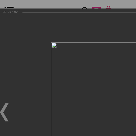
0
₽
0
99
из
102
Список сравнения
Все товары
Фильтр
Главная
Общение
Фотогалерея
Клиенты Дог Бутик
Клиенты Дог Бутик
Клиенты Дог Бутик