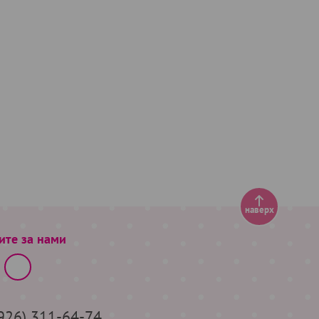
наверх
ите за нами
(926) 311-64-74