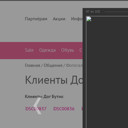
97
из
102
Партнёрам
Акции
Инфо
О нас
Контакты
Sale
Одежда
Обувь
Сумки
Лежанки
Ле
Главная
Общение
Фотогалерея
Клиенты Дог Бу
Клиенты Дог Бутик
Клиенты Дог Бутик