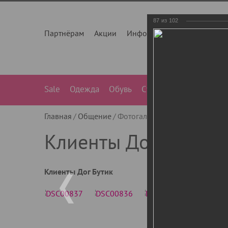
87
из
102
Партнёрам
Акции
Инфо
О нас
Контакты
Sale
Одежда
Обувь
Сумки
Лежанки
Ле
Главная
Общение
Фотогалерея
Клиенты Дог Бу
Клиенты Дог Бутик
Клиенты Дог Бутик