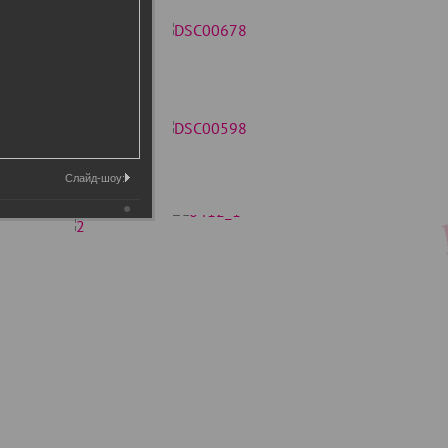
Слайд-шоу: