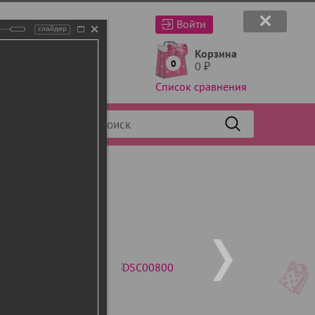
Войти
слайдер
Корзина
0
0
₽
Список сравнения
Фильтр