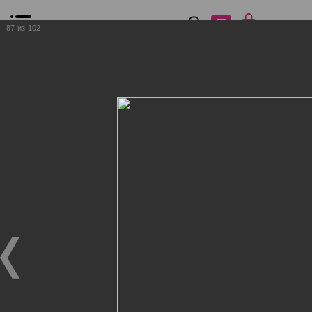
0
₽
0
87
из
102
Список сравнения
Все товары
Фильтр
Главная
Общение
Фотогалерея
Клиенты Дог Бутик
Клиенты Дог Бутик
Клиенты Дог Бутик