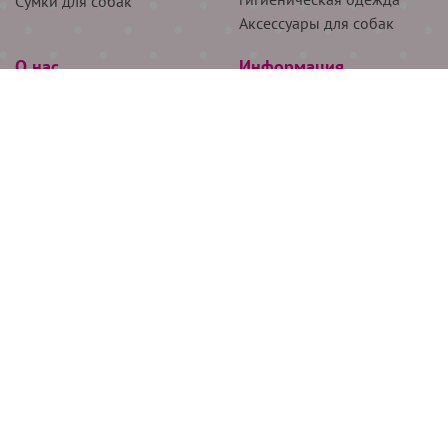
Сумки для собак
Аксессуары для собак
О нас
Информация
Партнёрам
Снятие мерок
Акции
Доставка
О нас
Возврат
Новости
Где купить
Бренды
Блог
Контакты
Следите за нами
+7 (926) 311-64-74
+7 (495) 314-38-00
Все права защищены ООО “Де Бирс”