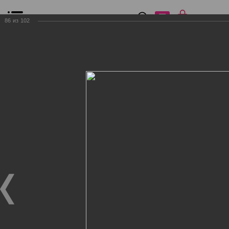
0
₽
0
86
из
102
Список сравнения
Все товары
Фильтр
Главная
Общение
Фотогалерея
Клиенты Дог Бутик
Клиенты Дог Бутик
Клиенты Дог Бутик