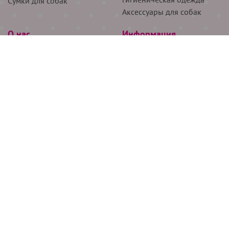
Сумки для собак
Аксессуары для собак
О нас
Информация
Партнёрам
Снятие мерок
Акции
Доставка
О нас
Возврат
Новости
Где купить
Бренды
Блог
Контакты
Следите за нами
+7 (926) 311-64-74
+7 (495) 314-38-00
Все права защищены ООО “Де Бирс”