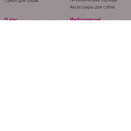
Сумки для собак
Аксессуары для собак
О нас
Информация
Партнёрам
Снятие мерок
Акции
Доставка
О нас
Возврат
Новости
Где купить
Бренды
Блог
Контакты
Следите за нами
+7 (926) 311-64-74
+7 (495) 314-38-00
Все права защищены ООО “Де Бирс”