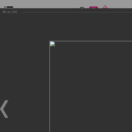
0
₽
0
86
из
102
Список сравнения
Все товары
Фильтр
Главная
Общение
Фотогалерея
Клиенты Дог Бутик
Клиенты Дог Бутик
Клиенты Дог Бутик