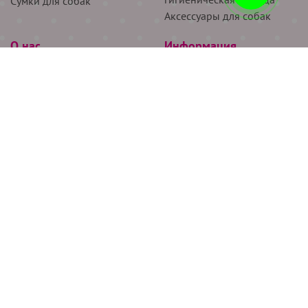
Сумки для собак
Аксессуары для собак
О нас
Информация
Партнёрам
Снятие мерок
Акции
Доставка
О нас
Возврат
Новости
Где купить
Бренды
Блог
Контакты
Следите за нами
+7 (926) 311-64-74
+7 (495) 314-38-00
Все права защищены ООО “Де Бирс”