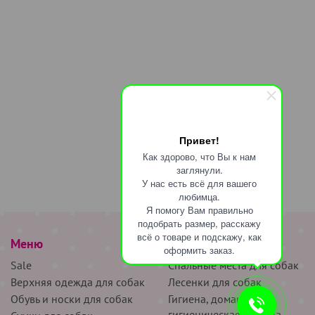
Привет!
Как здорово, что Вы к нам
заглянули.
У нас есть всё для вашего
любимца.
Я помогу Вам правильно
подобрать размер, расскажу
всё о товаре и подскажу, как
Меню
наверх
оформить заказ.
Sale
Спальные места для собак
Верхняя одежда для собак
Лесенки для собак
Обувь и носки для собак
Гигиена, домашняя и
гигиеническая одежда