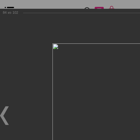
0
₽
0
84
из
102
Список сравнения
Все товары
Фильтр
Главная
Общение
Фотогалерея
Клиенты Дог Бутик
Клиенты Дог Бутик
Клиенты Дог Бутик