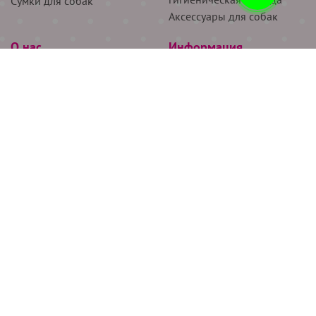
Сумки для собак
Аксессуары для собак
О нас
Информация
Партнёрам
Снятие мерок
Акции
Доставка
О нас
Возврат
Новости
Где купить
Бренды
Блог
Контакты
Следите за нами
+7 (926) 311-64-74
+7 (495) 314-38-00
Все права защищены ООО “Де Бирс”