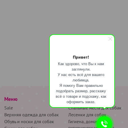
Привет!
Как здорово, что Вы к нам
заглянули.
У нас есть всё для вашего
любимца.
Я помогу Вам правильно
подобрать размер, расскажу
всё о товаре и подскажу, как
Меню
наверх
оформить заказ.
Sale
Спальные места для собак
Верхняя одежда для собак
Лесенки для собак
Обувь и носки для собак
Гигиена, домашняя и
гигиеническая одежда