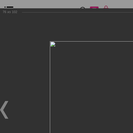
0
₽
0
76
из
102
Список сравнения
Все товары
Фильтр
Главная
Общение
Фотогалерея
Клиенты Дог Бутик
Клиенты Дог Бутик
Клиенты Дог Бутик