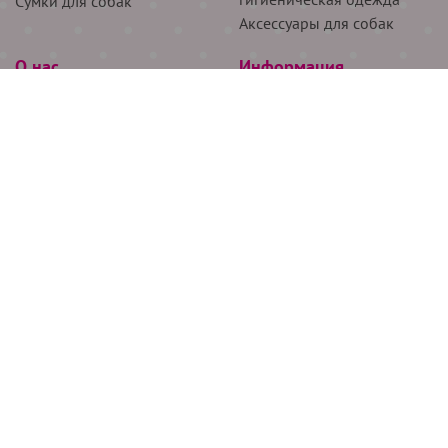
Сумки для собак
Аксессуары для собак
О нас
Информация
Партнёрам
Снятие мерок
Акции
Доставка
О нас
Возврат
Новости
Где купить
Бренды
Блог
Контакты
Следите за нами
+7 (926) 311-64-74
+7 (495) 314-38-00
Все права защищены ООО “Де Бирс”