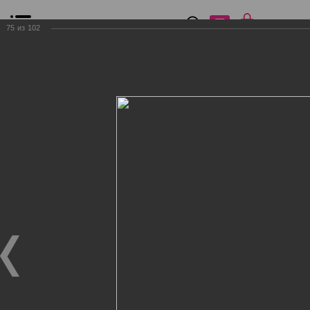
0
₽
0
75
из
102
Список сравнения
Все товары
Фильтр
Главная
Общение
Фотогалерея
Клиенты Дог Бутик
Клиенты Дог Бутик
Клиенты Дог Бутик