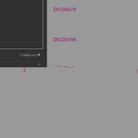
Слайд-шоу: