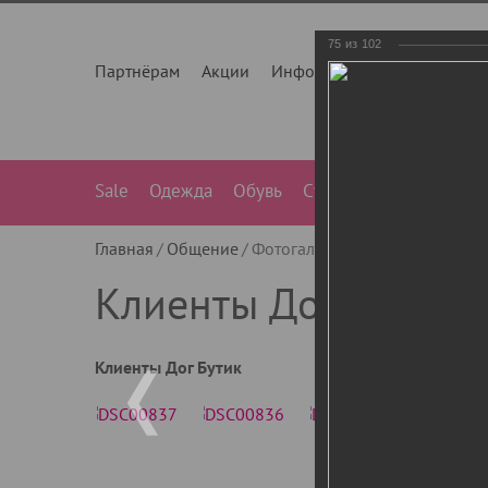
75
из
102
Партнёрам
Акции
Инфо
О нас
Контакты
Sale
Одежда
Обувь
Сумки
Лежанки
Ле
Главная
Общение
Фотогалерея
Клиенты Дог Бу
Клиенты Дог Бутик
Клиенты Дог Бутик