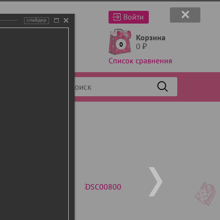
Войти
слайдер
Корзина
0
0
₽
Список сравнения
Фильтр