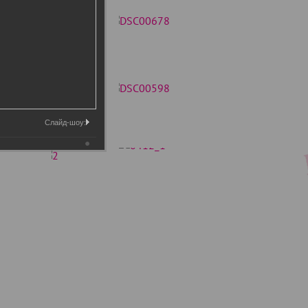
Слайд-шоу: