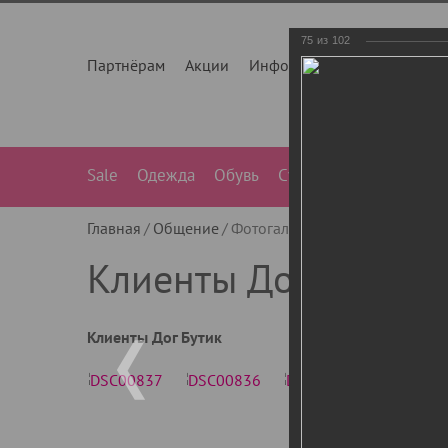
75
из
102
Партнёрам
Акции
Инфо
О нас
Контакты
Sale
Одежда
Обувь
Сумки
Лежанки
Ле
Главная
Общение
Фотогалерея
Клиенты Дог Бу
Клиенты Дог Бутик
Клиенты Дог Бутик