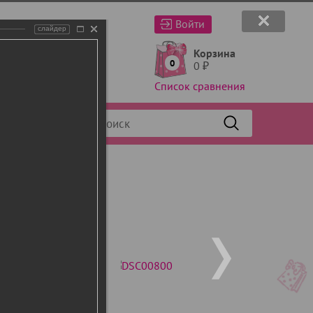
Войти
слайдер
Корзина
0
0
₽
Список сравнения
Фильтр