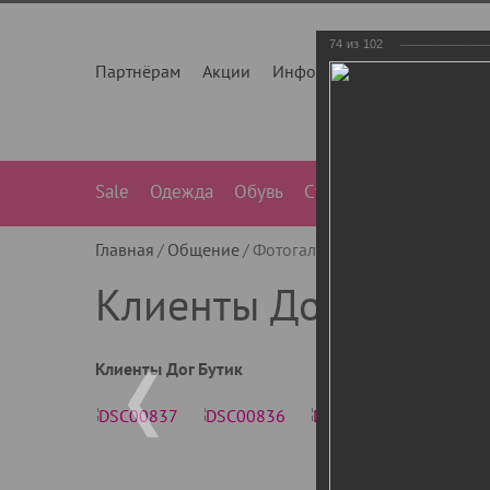
74
из
102
Партнёрам
Акции
Инфо
О нас
Контакты
Sale
Одежда
Обувь
Сумки
Лежанки
Ле
Главная
Общение
Фотогалерея
Клиенты Дог Бу
Клиенты Дог Бутик
Клиенты Дог Бутик