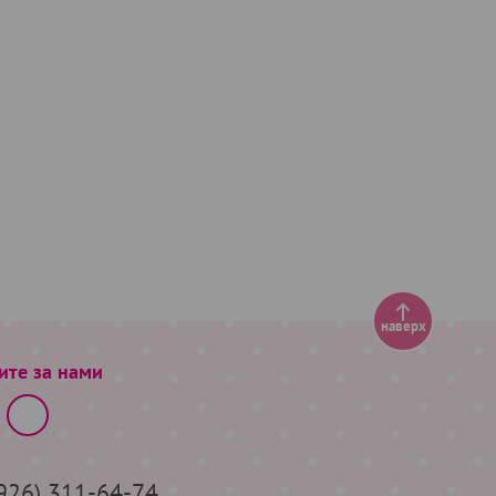
наверх
ите за нами
(926) 311-64-74