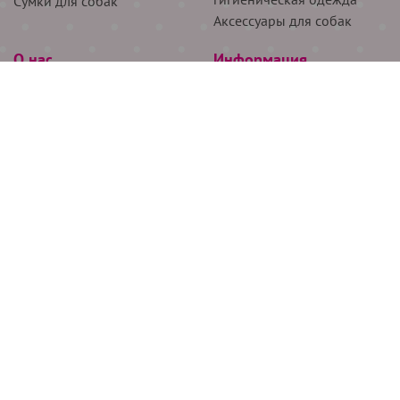
Сумки для собак
Аксессуары для собак
О нас
Информация
Партнёрам
Снятие мерок
Акции
Доставка
О нас
Возврат
Новости
Где купить
Бренды
Блог
Контакты
Следите за нами
+7 (926) 311-64-74
+7 (495) 314-38-00
Все права защищены ООО “Де Бирс”