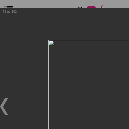
0
₽
0
73
из
102
Список сравнения
Все товары
Фильтр
Главная
Общение
Фотогалерея
Клиенты Дог Бутик
Клиенты Дог Бутик
Клиенты Дог Бутик