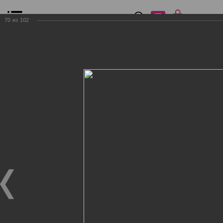
0
₽
0
70
из
102
Список сравнения
Все товары
Фильтр
Главная
Общение
Фотогалерея
Клиенты Дог Бутик
Клиенты Дог Бутик
Клиенты Дог Бутик