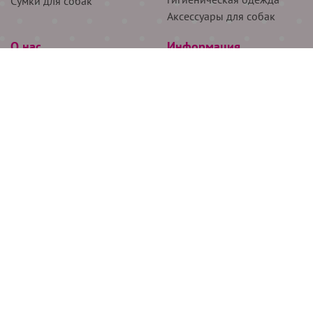
Сумки для собак
Аксессуары для собак
О нас
Информация
Партнёрам
Снятие мерок
Акции
Доставка
О нас
Возврат
Новости
Где купить
Бренды
Блог
Контакты
Следите за нами
+7 (926) 311-64-74
+7 (495) 314-38-00
Все права защищены ООО “Де Бирс”