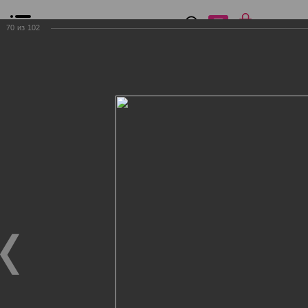
0
₽
0
70
из
102
Список сравнения
Все товары
Фильтр
Главная
Общение
Фотогалерея
Клиенты Дог Бутик
Клиенты Дог Бутик
Клиенты Дог Бутик