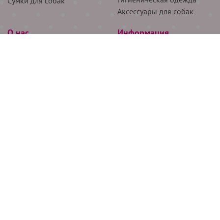
Сумки для собак
Аксессуары для собак
О нас
Информация
Партнёрам
Снятие мерок
Акции
Доставка
О нас
Возврат
Новости
Где купить
Бренды
Блог
Контакты
Следите за нами
+7 (926) 311-64-74
+7 (495) 314-38-00
Все права защищены ООО “Де Бирс”