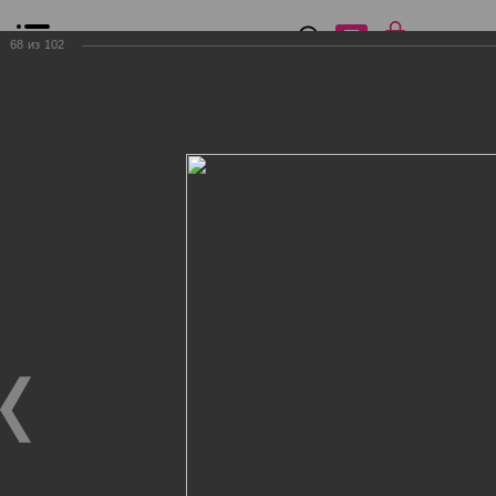
0
₽
0
68
из
102
Список сравнения
Все товары
Фильтр
Главная
Общение
Фотогалерея
Клиенты Дог Бутик
Клиенты Дог Бутик
Клиенты Дог Бутик