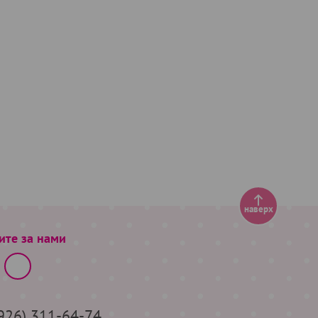
наверх
ите за нами
(926) 311-64-74