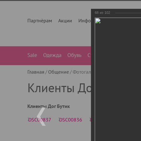
68
из
102
Партнёрам
Акции
Инфо
О нас
Контакты
Sale
Одежда
Обувь
Сумки
Лежанки
Ле
Главная
Общение
Фотогалерея
Клиенты Дог Бу
Клиенты Дог Бутик
Клиенты Дог Бутик