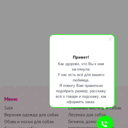
Привет!
Как здорово, что Вы к нам
заглянули.
У нас есть всё для вашего
любимца.
Я помогу Вам правильно
подобрать размер, расскажу
всё о товаре и подскажу, как
Меню
наверх
оформить заказ.
Sale
Спальные места для собак
Верхняя одежда для собак
Лесенки для собак
Обувь и носки для собак
Гигиена, домашняя и
гигиеническая одежда