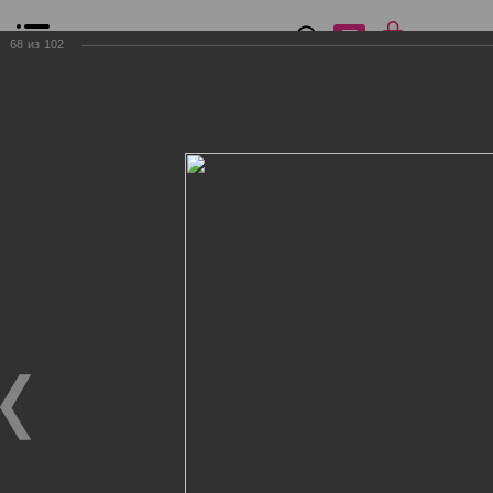
0
₽
0
68
из
102
Список сравнения
Все товары
Фильтр
Главная
Общение
Фотогалерея
Клиенты Дог Бутик
Клиенты Дог Бутик
Клиенты Дог Бутик