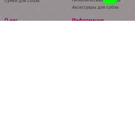
Сумки для собак
Аксессуары для собак
О нас
Информация
Партнёрам
Снятие мерок
Акции
Доставка
О нас
Возврат
Новости
Где купить
Бренды
Блог
Контакты
Следите за нами
+7 (926) 311-64-74
+7 (495) 314-38-00
Все права защищены ООО “Де Бирс”