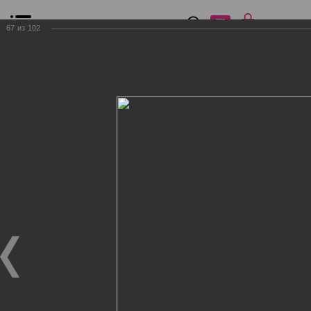
0
₽
0
67
из
102
Список сравнения
Все товары
Фильтр
Главная
Общение
Фотогалерея
Клиенты Дог Бутик
Клиенты Дог Бутик
Клиенты Дог Бутик