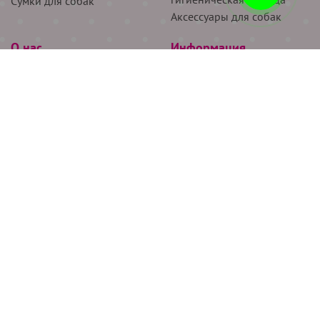
Сумки для собак
Аксессуары для собак
О нас
Информация
Партнёрам
Снятие мерок
Акции
Доставка
О нас
Возврат
Новости
Где купить
Бренды
Блог
Контакты
Следите за нами
+7 (926) 311-64-74
+7 (495) 314-38-00
Все права защищены ООО “Де Бирс”