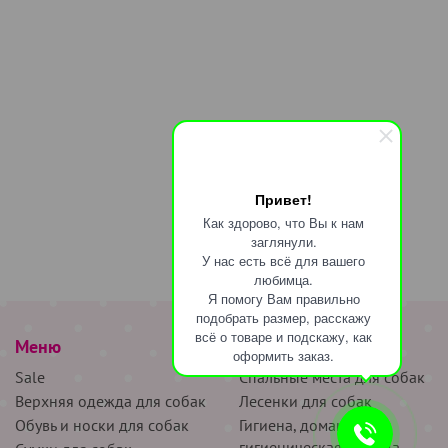
Привет!
Как здорово, что Вы к нам
заглянули.
У нас есть всё для вашего
любимца.
Я помогу Вам правильно
подобрать размер, расскажу
всё о товаре и подскажу, как
Меню
наверх
оформить заказ.
Sale
Спальные места для собак
Верхняя одежда для собак
Лесенки для собак
Обувь и носки для собак
Гигиена, домашняя и
гигиеническая одежда