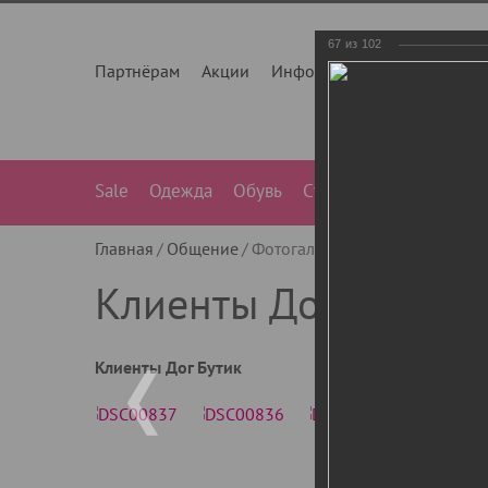
67
из
102
Партнёрам
Акции
Инфо
О нас
Контакты
Sale
Одежда
Обувь
Сумки
Лежанки
Ле
Главная
Общение
Фотогалерея
Клиенты Дог Бу
Клиенты Дог Бутик
Клиенты Дог Бутик