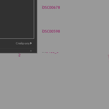
Слайд-шоу: