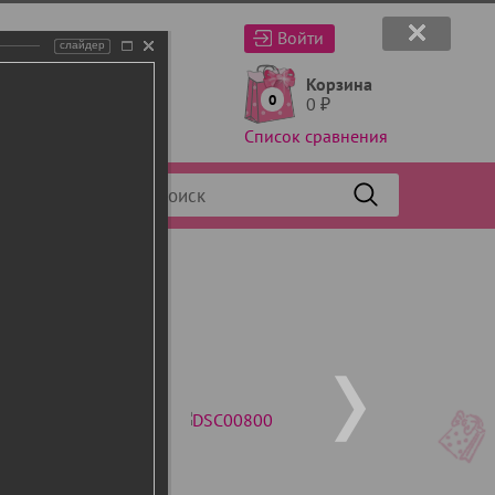
Войти
слайдер
Корзина
0
0
₽
Список сравнения
Фильтр