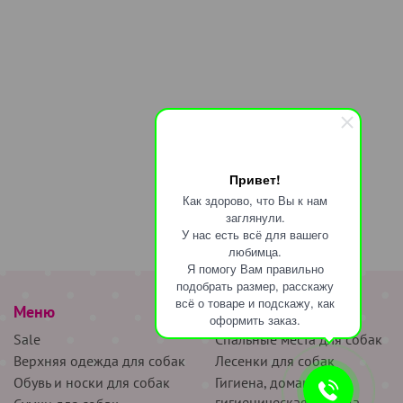
Привет!
Как здорово, что Вы к нам
заглянули.
У нас есть всё для вашего
любимца.
Я помогу Вам правильно
подобрать размер, расскажу
всё о товаре и подскажу, как
Меню
наверх
оформить заказ.
Sale
Спальные места для собак
Верхняя одежда для собак
Лесенки для собак
Обувь и носки для собак
Гигиена, домашняя и
гигиеническая одежда