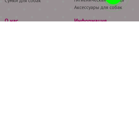
Сумки для собак
Аксессуары для собак
О нас
Информация
Партнёрам
Снятие мерок
Акции
Доставка
О нас
Возврат
Новости
Где купить
Бренды
Блог
Контакты
Следите за нами
+7 (926) 311-64-74
+7 (495) 314-38-00
Все права защищены ООО “Де Бирс”