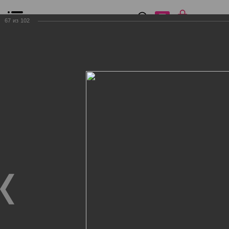
0
₽
0
67
из
102
Список сравнения
Все товары
Фильтр
Главная
Общение
Фотогалерея
Клиенты Дог Бутик
Клиенты Дог Бутик
Клиенты Дог Бутик