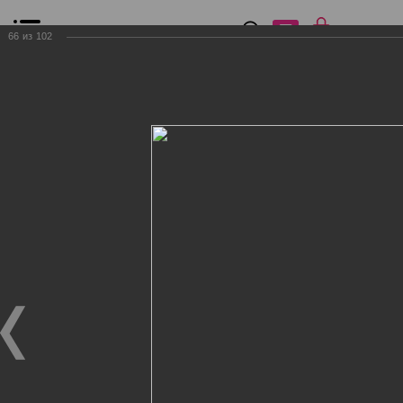
0
₽
0
66
из
102
Список сравнения
Все товары
Фильтр
Главная
Общение
Фотогалерея
Клиенты Дог Бутик
Клиенты Дог Бутик
Клиенты Дог Бутик