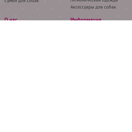
Сумки для собак
Аксессуары для собак
О нас
Информация
Партнёрам
Снятие мерок
Акции
Доставка
О нас
Возврат
Новости
Где купить
Бренды
Блог
Контакты
Следите за нами
+7 (926) 311-64-74
+7 (495) 314-38-00
Все права защищены ООО “Де Бирс”