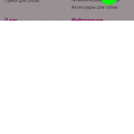
Сумки для собак
Аксессуары для собак
О нас
Информация
Партнёрам
Снятие мерок
Акции
Доставка
О нас
Возврат
Новости
Где купить
Бренды
Блог
Контакты
Следите за нами
+7 (926) 311-64-74
+7 (495) 314-38-00
Все права защищены ООО “Де Бирс”