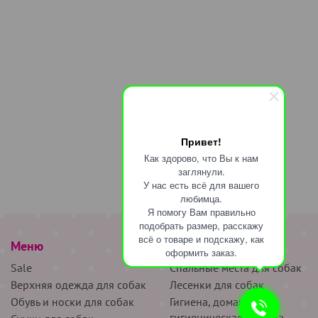
Привет!
Как здорово, что Вы к нам
заглянули.
У нас есть всё для вашего
любимца.
Я помогу Вам правильно
подобрать размер, расскажу
всё о товаре и подскажу, как
Меню
наверх
оформить заказ.
Sale
Спальные места для собак
Верхняя одежда для собак
Лесенки для собак
Обувь и носки для собак
Гигиена, домашняя и
гигиеническая одежда