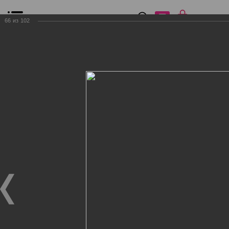
0
₽
0
66
из
102
Список сравнения
Все товары
Фильтр
Главная
Общение
Фотогалерея
Клиенты Дог Бутик
Клиенты Дог Бутик
Клиенты Дог Бутик