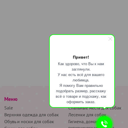
Привет!
Как здорово, что Вы к нам
заглянули.
У нас есть всё для вашего
любимца.
Я помогу Вам правильно
подобрать размер, расскажу
всё о товаре и подскажу, как
Меню
наверх
оформить заказ.
Sale
Спальные места для собак
Верхняя одежда для собак
Лесенки для собак
Обувь и носки для собак
Гигиена, домашняя и
гигиеническая одежда