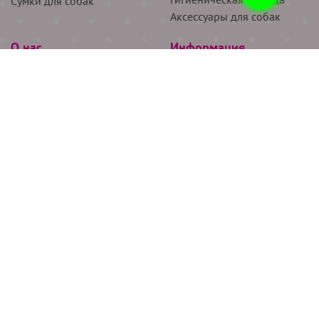
Сумки для собак
Аксессуары для собак
О нас
Информация
Партнёрам
Снятие мерок
Акции
Доставка
О нас
Возврат
Новости
Где купить
Бренды
Блог
Контакты
Следите за нами
+7 (926) 311-64-74
+7 (495) 314-38-00
Все права защищены ООО “Де Бирс”