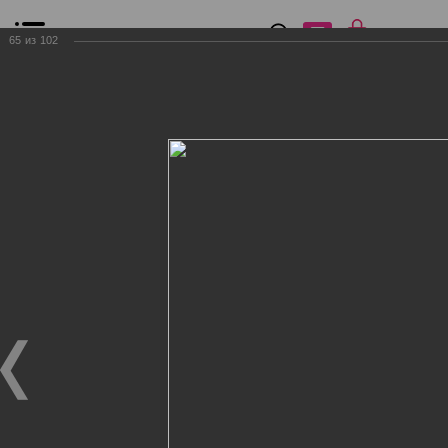
0
₽
0
65
из
102
Список сравнения
Все товары
Фильтр
Главная
Общение
Фотогалерея
Клиенты Дог Бутик
Клиенты Дог Бутик
Клиенты Дог Бутик