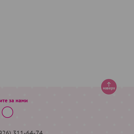
наверх
ите за нами
(926) 311-64-74