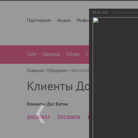
59
из
102
Партнёрам
Акции
Инфо
О нас
Контакты
Sale
Одежда
Обувь
Сумки
Лежанки
Ле
Главная
Общение
Фотогалерея
Клиенты Дог Бу
Клиенты Дог Бутик
Клиенты Дог Бутик