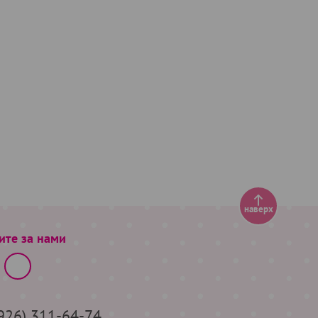
наверх
ите за нами
(926) 311-64-74