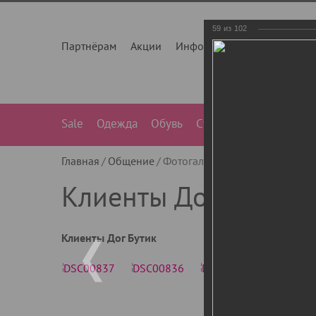
59
из
102
Партнёрам
Акции
Инфо
О нас
Контакты
Sale
Одежда
Обувь
Сумки
Лежанки
Ле
Главная
Общение
Фотогалерея
Клиенты Дог Бу
Клиенты Дог Бутик
Клиенты Дог Бутик