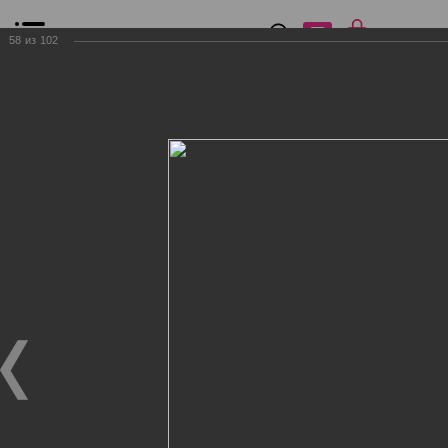
0
₽
0
58
из
102
Список сравнения
Все товары
Фильтр
Главная
Общение
Фотогалерея
Клиенты Дог Бутик
Клиенты Дог Бутик
Клиенты Дог Бутик