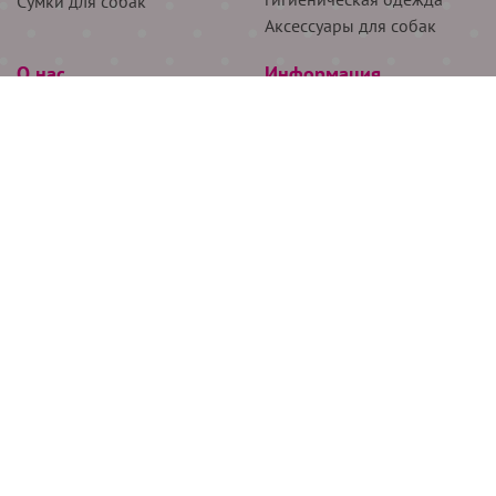
Сумки для собак
Аксессуары для собак
О нас
Информация
Партнёрам
Снятие мерок
Акции
Доставка
О нас
Возврат
Новости
Где купить
Бренды
Блог
Контакты
Следите за нами
+7 (926) 311-64-74
+7 (495) 314-38-00
Все права защищены ООО “Де Бирс”