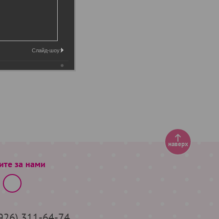
Слайд-шоу:
наверх
ите за нами
(926) 311-64-74