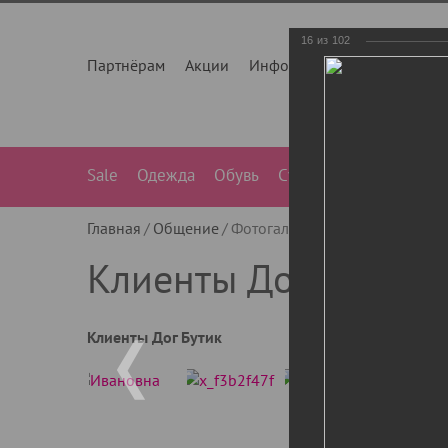
16
из
102
Партнёрам
Акции
Инфо
О нас
Контакты
Sale
Одежда
Обувь
Сумки
Лежанки
Ле
Главная
Общение
Фотогалерея
Клиенты Дог Бу
Клиенты Дог Бутик
Клиенты Дог Бутик