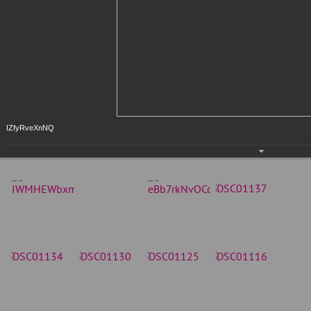
IZfyRveXnNQ