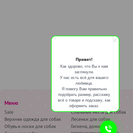
Привет!
Как здорово, что Вы к нам
заглянули.
У нас есть всё для вашего
любимца.
Я помогу Вам правильно
подобрать размер, расскажу
всё о товаре и подскажу, как
Меню
наверх
оформить заказ.
Sale
Спальные места для собак
Верхняя одежда для собак
Лесенки для собак
Обувь и носки для собак
Гигиена, домашняя и
гигиеническая одежда