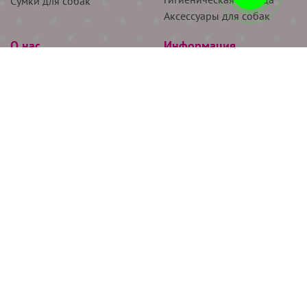
Сумки для собак
Аксессуары для собак
О нас
Информация
Партнёрам
Снятие мерок
Акции
Доставка
О нас
Возврат
Новости
Где купить
Бренды
Блог
Контакты
Следите за нами
+7 (926) 311-64-74
+7 (495) 314-38-00
Все права защищены ООО “Де Бирс”