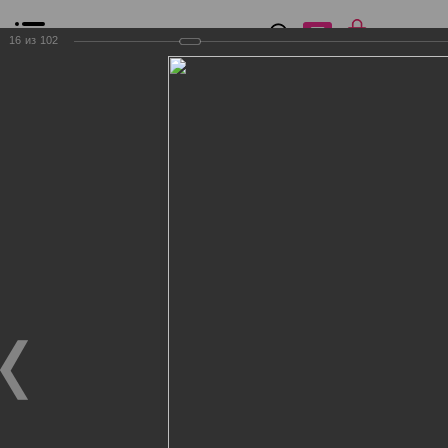
0
₽
0
16
из
102
Список сравнения
Все товары
Фильтр
Главная
Общение
Фотогалерея
Клиенты Дог Бутик
Клиенты Дог Бутик
Клиенты Дог Бутик