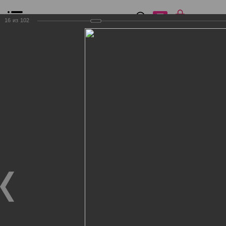
0
₽
0
16
из
102
Список сравнения
Все товары
Фильтр
Главная
Общение
Фотогалерея
Клиенты Дог Бутик
Клиенты Дог Бутик
Клиенты Дог Бутик