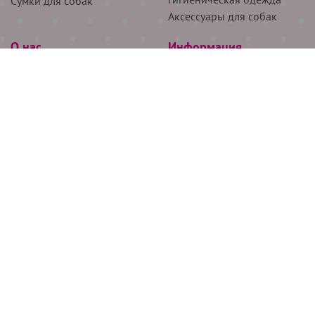
Сумки для собак
Аксессуары для собак
О нас
Информация
Партнёрам
Снятие мерок
Акции
Доставка
О нас
Возврат
Новости
Где купить
Бренды
Блог
Контакты
Следите за нами
+7 (926) 311-64-74
+7 (495) 314-38-00
Все права защищены ООО “Де Бирс”