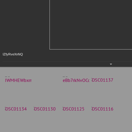
IZfyRveXnNQ