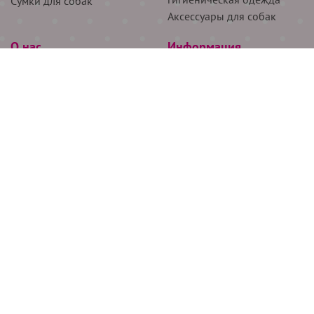
Сумки для собак
Аксессуары для собак
О нас
Информация
Партнёрам
Снятие мерок
Акции
Доставка
О нас
Возврат
Новости
Где купить
Бренды
Блог
Контакты
Следите за нами
+7 (926) 311-64-74
+7 (495) 314-38-00
Все права защищены ООО “Де Бирс”