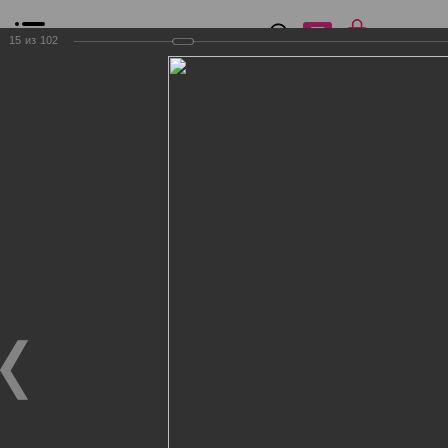
0
₽
0
15
из
102
Список сравнения
Все товары
Фильтр
Главная
Общение
Фотогалерея
Клиенты Дог Бутик
Клиенты Дог Бутик
Клиенты Дог Бутик