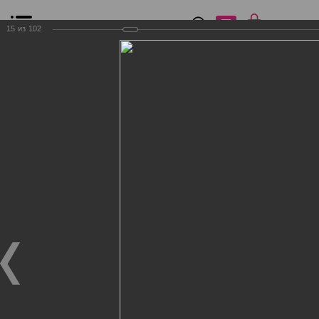
0
₽
0
15
из
102
Список сравнения
Все товары
Фильтр
Главная
Общение
Фотогалерея
Клиенты Дог Бутик
Клиенты Дог Бутик
Клиенты Дог Бутик