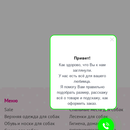
Привет!
Как здорово, что Вы к нам
заглянули.
У нас есть всё для вашего
любимца.
Я помогу Вам правильно
подобрать размер, расскажу
всё о товаре и подскажу, как
Меню
наверх
оформить заказ.
Sale
Спальные места для собак
Верхняя одежда для собак
Лесенки для собак
Обувь и носки для собак
Гигиена, домашняя и
гигиеническая одежда