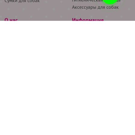
Сумки для собак
Аксессуары для собак
О нас
Информация
Партнёрам
Снятие мерок
Акции
Доставка
О нас
Возврат
Новости
Где купить
Бренды
Блог
Контакты
Следите за нами
+7 (926) 311-64-74
+7 (495) 314-38-00
Все права защищены ООО “Де Бирс”