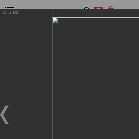
0
₽
0
15
из
102
Список сравнения
Все товары
Фильтр
Главная
Общение
Фотогалерея
Клиенты Дог Бутик
Клиенты Дог Бутик
Клиенты Дог Бутик