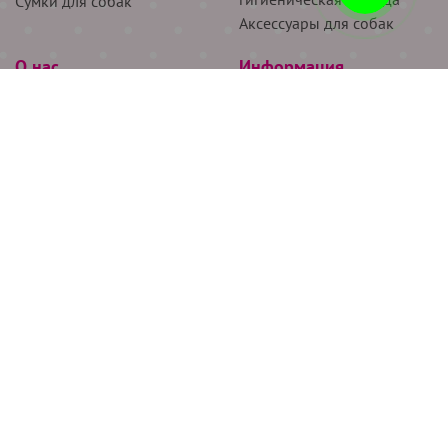
Сумки для собак
Аксессуары для собак
О нас
Информация
Партнёрам
Снятие мерок
Акции
Доставка
О нас
Возврат
Новости
Где купить
Бренды
Блог
Контакты
Следите за нами
+7 (926) 311-64-74
+7 (495) 314-38-00
Все права защищены ООО “Де Бирс”