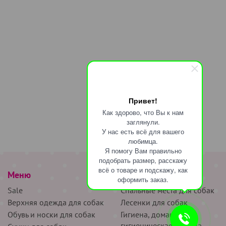
Привет!
Как здорово, что Вы к нам
заглянули.
У нас есть всё для вашего
любимца.
Я помогу Вам правильно
подобрать размер, расскажу
всё о товаре и подскажу, как
Меню
наверх
оформить заказ.
Sale
Спальные места для собак
Верхняя одежда для собак
Лесенки для собак
Обувь и носки для собак
Гигиена, домашняя и
гигиеническая одежда