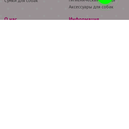
Сумки для собак
Аксессуары для собак
О нас
Информация
Партнёрам
Снятие мерок
Акции
Доставка
О нас
Возврат
Новости
Где купить
Бренды
Блог
Контакты
Следите за нами
+7 (926) 311-64-74
+7 (495) 314-38-00
Все права защищены ООО “Де Бирс”