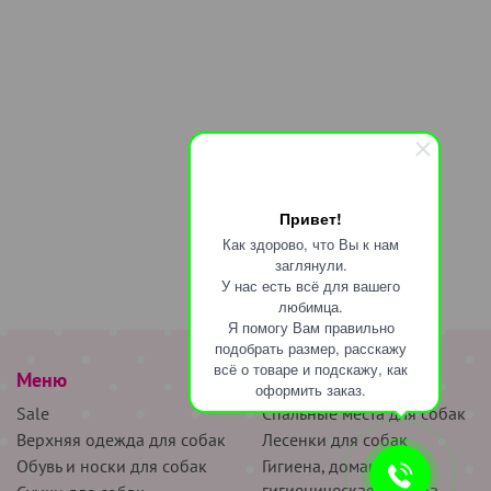
Привет!
Как здорово, что Вы к нам
заглянули.
У нас есть всё для вашего
любимца.
Я помогу Вам правильно
подобрать размер, расскажу
всё о товаре и подскажу, как
Меню
наверх
оформить заказ.
Sale
Спальные места для собак
Верхняя одежда для собак
Лесенки для собак
Обувь и носки для собак
Гигиена, домашняя и
гигиеническая одежда