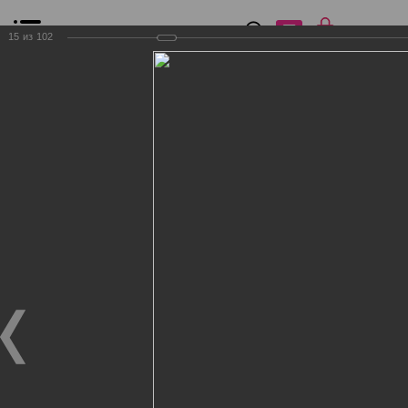
0
₽
0
15
из
102
Список сравнения
Все товары
Фильтр
Главная
Общение
Фотогалерея
Клиенты Дог Бутик
Клиенты Дог Бутик
Клиенты Дог Бутик