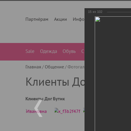
15
из
102
Партнёрам
Акции
Инфо
О нас
Контакты
Sale
Одежда
Обувь
Сумки
Лежанки
Ле
Главная
Общение
Фотогалерея
Клиенты Дог Бу
Клиенты Дог Бутик
Клиенты Дог Бутик