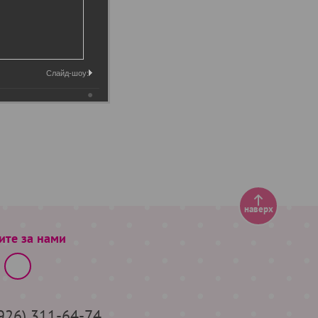
Слайд-шоу:
наверх
ите за нами
(926) 311-64-74