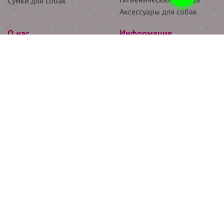
Сумки для собак
Аксессуары для собак
О нас
Информация
Партнёрам
Снятие мерок
Акции
Доставка
О нас
Возврат
Новости
Где купить
Бренды
Блог
Контакты
Следите за нами
+7 (926) 311-64-74
+7 (495) 314-38-00
Все права защищены ООО “Де Бирс”