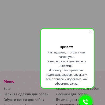
Привет!
Как здорово, что Вы к нам
заглянули.
У нас есть всё для вашего
любимца.
Я помогу Вам правильно
подобрать размер, расскажу
всё о товаре и подскажу, как
Меню
наверх
оформить заказ.
Sale
Спальные места для собак
Верхняя одежда для собак
Лесенки для собак
Обувь и носки для собак
Гигиена, домашняя и
гигиеническая одежда