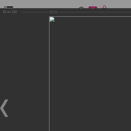
0
₽
0
15
из
102
Список сравнения
Все товары
Фильтр
Главная
Общение
Фотогалерея
Клиенты Дог Бутик
Клиенты Дог Бутик
Клиенты Дог Бутик