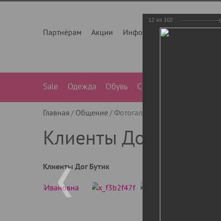
12
из
102
Партнёрам
Акции
Инфо
О нас
Контакты
Sale
Одежда
Обувь
Сумки
Лежанки
Ле
Главная
Общение
Фотогалерея
Клиенты Дог Бу
Клиенты Дог Бутик
Клиенты Дог Бутик