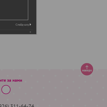
Слайд-шоу:
наверх
ите за нами
(926) 311-64-74