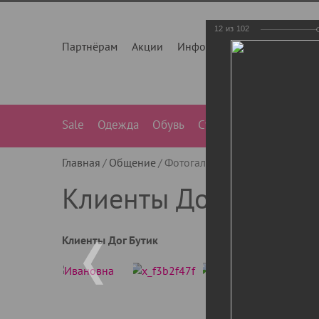
12
из
102
Партнёрам
Акции
Инфо
О нас
Контакты
Sale
Одежда
Обувь
Сумки
Лежанки
Ле
Главная
Общение
Фотогалерея
Клиенты Дог Бу
Клиенты Дог Бутик
Клиенты Дог Бутик