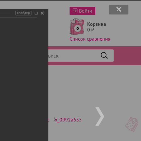
Войти
слайдер
Корзина
0
0
₽
Список сравнения
Фильтр