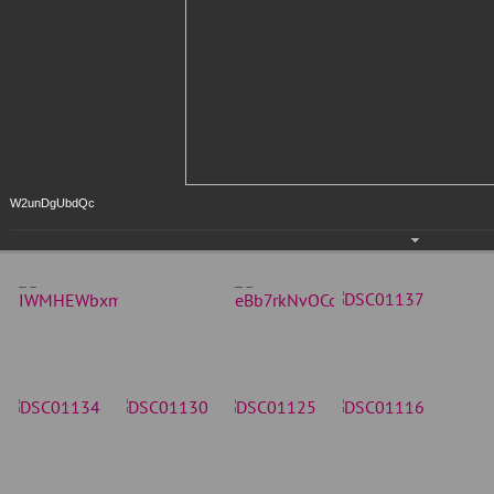
W2unDgUbdQc