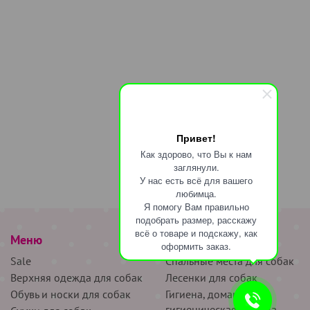
Привет!
Как здорово, что Вы к нам
заглянули.
У нас есть всё для вашего
любимца.
Я помогу Вам правильно
подобрать размер, расскажу
всё о товаре и подскажу, как
Меню
наверх
оформить заказ.
Sale
Спальные места для собак
Верхняя одежда для собак
Лесенки для собак
Обувь и носки для собак
Гигиена, домашняя и
гигиеническая одежда