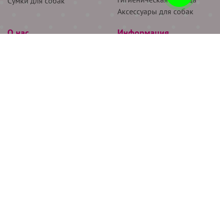
Сумки для собак
Аксессуары для собак
О нас
Информация
Партнёрам
Снятие мерок
Акции
Доставка
О нас
Возврат
Новости
Где купить
Бренды
Блог
Контакты
Следите за нами
+7 (926) 311-64-74
+7 (495) 314-38-00
Все права защищены ООО “Де Бирс”