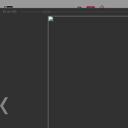
0
₽
0
12
из
102
Список сравнения
Все товары
Фильтр
Главная
Общение
Фотогалерея
Клиенты Дог Бутик
Клиенты Дог Бутик
Клиенты Дог Бутик