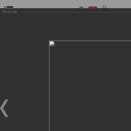
0
₽
0
93
из
102
Список сравнения
Все товары
Фильтр
Главная
Общение
Фотогалерея
Клиенты Дог Бутик
Клиенты Дог Бутик
Клиенты Дог Бутик