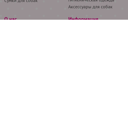
Сумки для собак
Аксессуары для собак
О нас
Информация
Партнёрам
Снятие мерок
Акции
Доставка
О нас
Возврат
Новости
Где купить
Бренды
Блог
Контакты
Следите за нами
+7 (926) 311-64-74
+7 (495) 314-38-00
Все права защищены ООО “Де Бирс”