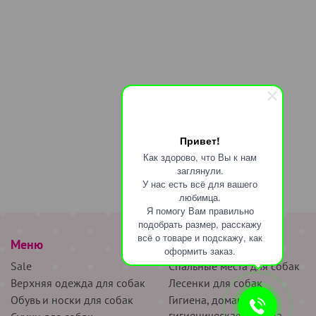
Привет!
Как здорово, что Вы к нам
заглянули.
У нас есть всё для вашего
любимца.
Я помогу Вам правильно
подобрать размер, расскажу
всё о товаре и подскажу, как
Меню
наверх
оформить заказ.
Sale
Спальные места для собак
Верхняя одежда для собак
Лесенки для собак
Обувь и носки для собак
Гигиена, домашняя и
гигиеническая одежда