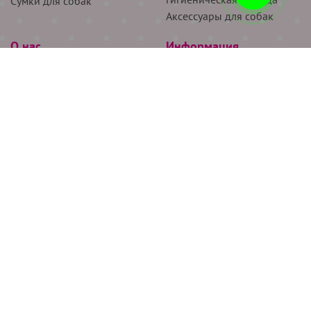
Сумки для собак
Аксессуары для собак
О нас
Информация
Партнёрам
Снятие мерок
Акции
Доставка
О нас
Возврат
Новости
Где купить
Бренды
Блог
Контакты
Следите за нами
+7 (926) 311-64-74
+7 (495) 314-38-00
Все права защищены ООО “Де Бирс”