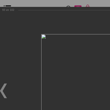
0
₽
0
93
из
102
Список сравнения
Все товары
Фильтр
Главная
Общение
Фотогалерея
Клиенты Дог Бутик
Клиенты Дог Бутик
Клиенты Дог Бутик